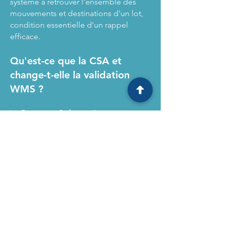
système à retrouver l'ensemble des
mouvements et destinations d'un lot,
condition essentielle d'un rappel
efficace.
Qu'est-ce que la CSA et
change-t-elle la validation
WMS ?
La Computer Software Assurance est
l'approche FDA 2022 qui recentre
l'effort de test sur le risque patient et
qualité produit, en réduisant la
documentation à faible valeur ajoutée.
Elle s'applique pleinement aux projets
WMS.
Est-il possible de décharger
mes utilisateurs des taches