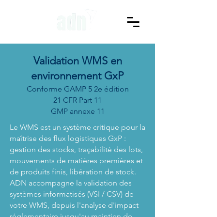
Validation WMS en
environnement GxP
Conforme GAMP 5 2e édition
21 CFR Part 11
GMP annexe 11
Le WMS est un système critique pour la
maîtrise des flux logistiques GxP :
gestion des stocks, traçabilité des lots,
mouvements de matières premières et
de produits finis, libération de stock.
ADN accompagne la validation des
systèmes informatisés (VSI / CSV) de
votre WMS, depuis l'analyse d'impact
réglementaire jusqu'au maintien de