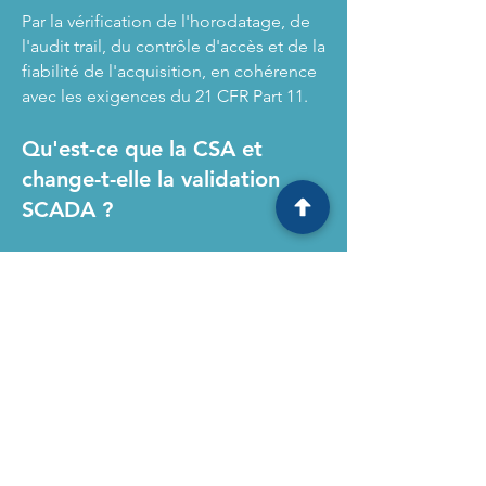
Par la vérification de l'horodatage, de
l'audit trail, du contrôle d'accès et de la
fiabilité de l'acquisition, en cohérence
avec les exigences du 21 CFR Part 11.
Qu'est-ce que la CSA et
change-t-elle la validation
SCADA ?
La Computer Software Assurance est
l'approche FDA 2022 qui recentre
l'effort de test sur le risque patient et
qualité produit, en réduisant la
documentation à faible valeur ajoutée.
Elle s'applique pleinement aux projets
SCADA.
Est-il possible de décharger