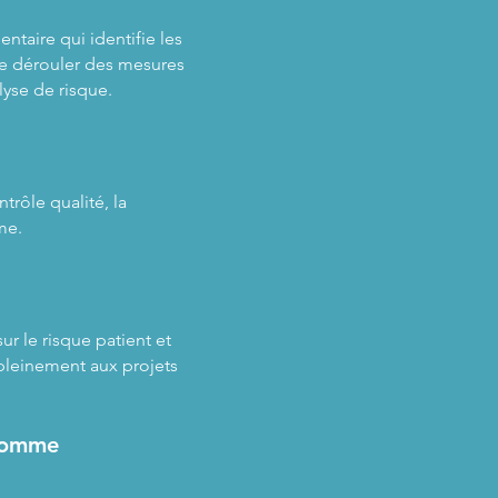
taire qui identifie les
de dérouler des mesures
lyse de risque.
rôle qualité, la
me.
r le risque patient et
 pleinement aux projets
 comme