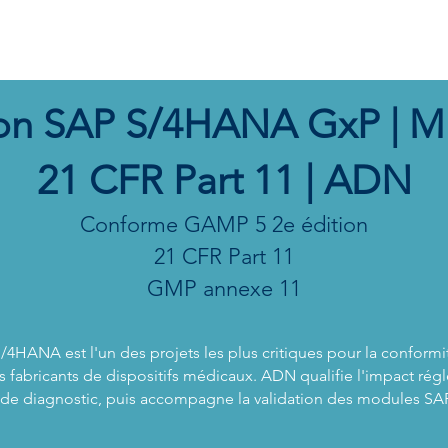
ES
NOS LOGICIELS
QUI SOMMES NOUS
ACTUALITES
FO
ion SAP S/4HANA GxP | M
21 CFR Part 11 | ADN
Conforme GAMP 5 2e édition
21 CFR Part 11
GMP annexe 11
S/4HANA est l'un des projets les plus critiques pour la conformi
 fabricants de dispositifs médicaux. ADN qualifie l'impact rég
 de diagnostic, puis accompagne la validation des modules SAP