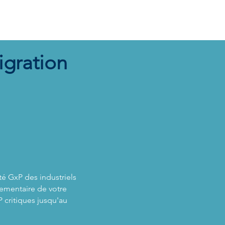
RMATION
ON RECRUTE
Plus
igration
té GxP des industriels
lementaire de votre
 critiques jusqu'au