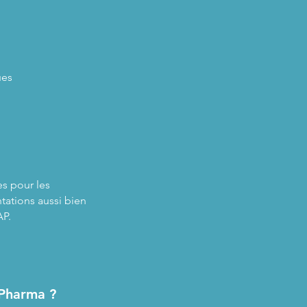
ues
s pour les
tations aussi bien
AP.
Pharma ?