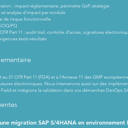
ation : impact réglementaire, périmètre GxP, stratégie
 et analyse d'impact par module
se de risque fonctionnelle
IQ/OQ/PQ
FR Part 11 : audit trail, contrôle d'accès, signatures électroniq
xigences-tests-résultats
lementaire
t au 21 CFR Part 11 (FDA) et à l'Annexe 11 des GMP européenne
natures électroniques. Nous intervenons aussi sur des implémen
Field et intégrons la validation dans vos démarches DevOps S
uentes
 une migration SAP S/4HANA en environnement 