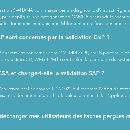
gration S/4HANA commence par un diagnostic d'impact réglemen
, puis applique une catégorisation GAMP 5 par module avant 
ur les fonctions critiques, préalablement identifiées par une ana
 sont concernés par la validation GxP ?
équemment concernés sont QM, MM et PP, car ils portent le cont
 la production. SD, WM et PM le sont selon le périmètre du systè
SA et change-t-elle la validation SAP ?
surance est l'approche FDA 2022 qui recentre l'effort de test su
uisant la documentation à faible valeur ajoutée. Elle s'applique
e décharger mes utilisateurs des taches perçues