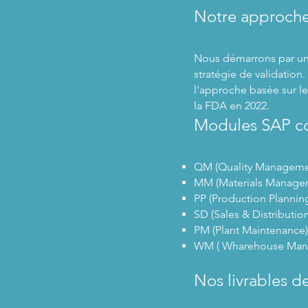
Notre approche 
Nous démarrons par un d
stratégie de validatio
l'approche basée sur l
la FDA en 2022.
Modules SAP co
QM (Quality Management)
MM (Materials Managemen
PP (Production Planning
SD (Sales & Distribution
PM (Plant Maintenance
WM ( Wharehouse Manag
Nos livrables de