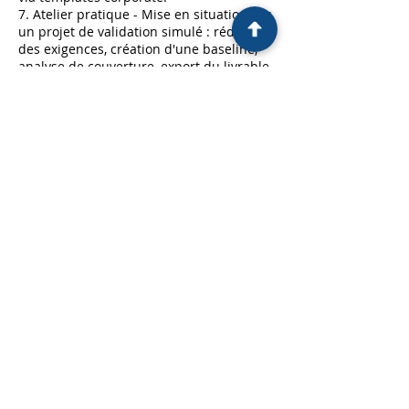
7. Atelier pratique - Mise en situation sur
un projet de validation simulé : rédaction
des exigences, création d'une baseline,
analyse de couverture, export du livrable.
A l'issue de cette formation, vous serez
en mesure de gérer l'ensemble du cycle
de vie des exigences dans Jira avec
easeRequirements, de maintenir une
traçabilité complète et de produire les
livrables attendus lors d'une validation
GxP.
Coordonnées
contact@adn.fr
17 Rue Louise Michel, Levallois-Perret,
France