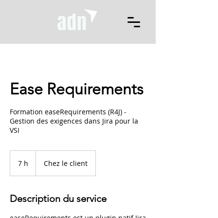
Ease Requirements
Formation easeRequirements (R4J) -
Gestion des exigences dans Jira pour la
VSI
7 h
7
Chez le client
h
Description du service
easeRequirements est un plugin natif Jira