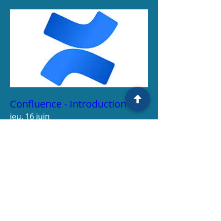
Confluence - Introduction
jeu. 16 juin
Plus d'infos
Détails