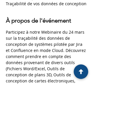
Traçabilité de vos données de conception
À propos de l'événement
Participez à notre Webinaire du 24 mars 
sur la traçabilité des données de 
conception de systèmes pilotée par Jira 
et Confluence en mode Cloud. Découvrez 
comment prendre en compte des 
données provenant de divers outils 
(Fichiers Word/Excel, Outils de 
conception de plans 3D, Outils de 
conception de cartes électroniques, 
Outils de modélisation, Outils de gestion 
d’exigences, Outils de gestion de tests, 
etc.) et créer automatiquement dans 
Confluence des rapports de différentes 
natures : • Métriques d’avancement • 
Contrôles de cohérence (notamment les 
couvertures incomplètes ou incorrectes) 
• Matrices de revue • Matrices de 