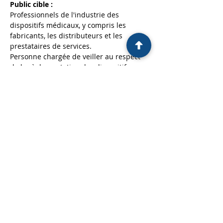
Public cible :
Professionnels de l'industrie des 
dispositifs médicaux, y compris les 
fabricants, les distributeurs et les 
prestataires de services.
Personne chargée de veiller au respect 
de la règlementation des dispositifs 
médicaux (PCVRR), Responsables qualité, 
auditeurs internes et tout membre de 
l'équipe impliqué dans la gestion de la 
qualité des dispositifs médicaux.
Afficher plus
Partager cet événement
CONTACTEZ-NOUS
-
MENTIONS LEGALES