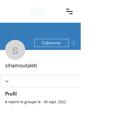
Plus d'actions
S'abonner
sihamoutaleb
sihamoutaleb
Profil
A rejoint le groupe le : 30 sept. 2022